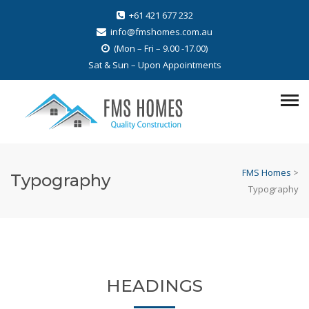
+61 421 677 232
info@fmshomes.com.au
(Mon – Fri – 9.00 -17.00)
Sat & Sun – Upon Appointments
FMS Homes
>
Typography
Typography
HEADINGS